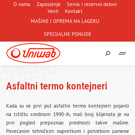
O nama
Zaposlenje
Servis i rezervni delovi
Vesti
Kontakt
MAŠINE I OPREMA NA LAGERU
SPECIJALNE PONUDE
Search:
Asfaltni termo kontejneri
Kada su se prvi put asfaltni termo kontejneri pojavili
na tržištu sredinom 1990-ih, mali broj klijenata je na
prvi pogled prepoznao prednosti takve mašine.
Povećanim tehničkim napretkom i potrebom zamene