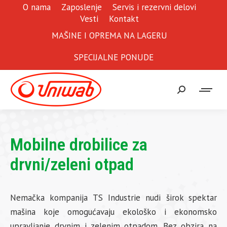
O nama
Zaposlenje
Servis i rezervni delovi
Vesti
Kontakt
MAŠINE I OPREMA NA LAGERU
SPECIJALNE PONUDE
Search:
Mobilne drobilice za
drvni/zeleni otpad
Nemačka kompanija TS Industrie nudi širok spektar
mašina koje omogućavaju ekološko i ekonomsko
upravljanje drvnim i zelenim otpadom. Bez obzira na