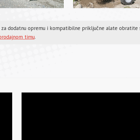
o za dodatnu opremu i kompatibilne priključne alate obratite
prodajnom timu
.