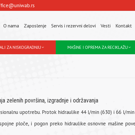
ffice@uniwab.rs
O nama
Zaposlenje
Servis i rezervni delovi
Vesti
Kontakt
JALI ZA NISKOGRADNJU
MAŠINE I OPREMA ZA RECIKLAŽU
ja zelenih površina, izgradnje i održavanja
esionalnu upotrebu. Protok hidraulike 44 l/min (630) i 66 l/min 
 spojne ploče, i pogon preko hidraulike osnovne mašine po