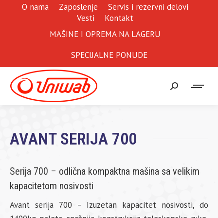
O nama
Zaposlenje
Servis i rezervni delovi
Vesti
Kontakt
MAŠINE I OPREMA NA LAGERU
SPECIJALNE PONUDE
Search:
AVANT SERIJA 700
Serija 700 – odlična kompaktna mašina sa velikim
kapacitetom nosivosti
Avant serija 700 – Izuzetan kapacitet nosivosti, do