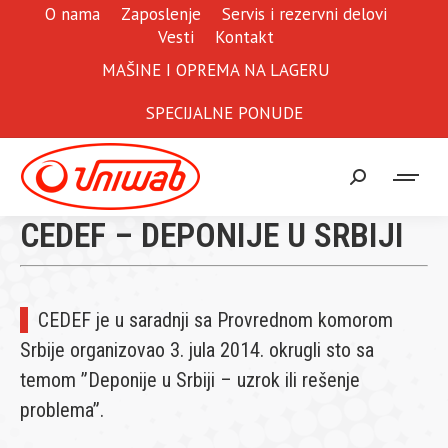
O nama
Zaposlenje
Servis i rezervni delovi
Vesti
Kontakt
MAŠINE I OPREMA NA LAGERU
SPECIJALNE PONUDE
Search:
CEDEF – DEPONIJE U SRBIJI
CEDEF je u saradnji sa Provrednom komorom
Srbije organizovao 3. jula 2014. okrugli sto sa
temom ”Deponije u Srbiji – uzrok ili rešenje
problema”.