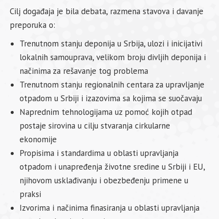
Cilj događaja je bila debata, razmena stavova i davanje
preporuka o:
Trenutnom stanju deponija u Srbija, ulozi i inicijativi
lokalnih samouprava, velikom broju divljih deponija i
načinima za rešavanje tog problema
Trenutnom stanju regionalnih centara za upravljanje
otpadom u Srbiji i izazovima sa kojima se suočavaju
Naprednim tehnologijama uz pomoć kojih otpad
postaje sirovina u cilju stvaranja cirkularne
ekonomije
Propisima i standardima u oblasti upravljanja
otpadom i unapređenja životne sredine u Srbiji i EU,
njihovom usklađivanju i obezbeđenju primene u
praksi
Izvorima i načinima finasiranja u oblasti upravljanja