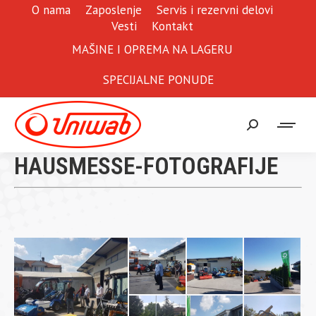
O nama
Zaposlenje
Servis i rezervni delovi
Vesti
Kontakt
MAŠINE I OPREMA NA LAGERU
SPECIJALNE PONUDE
Search:
HAUSMESSE-FOTOGRAFIJE