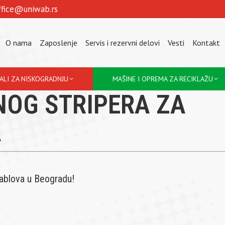
ffice@uniwab.rs
O nama
Zaposlenje
Servis i rezervni delovi
Vesti
Kontakt
JALI ZA NISKOGRADNJU
MAŠINE I OPREMA ZA RECIKLAŽU
NOG STRIPERA ZA
A
kablova u Beogradu!