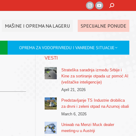
Search:
Instagram
YouTube
page
page
opens
opens
MAŠINE I OPREMA NA LAGERU
SPECIJALNE PONUDE
in
in
new
new
OPREMA ZA VODOPRIVREDU I VANREDNE SITUACIJE
window
window
VESTI
Strateška saradnja između Srbije i
Kine za sortiranje otpada uz pomoć AI
(veštačke inteligencije)
April 21, 2026
Predstavljanje TS Industrie drobilica
za drvni i zeleni otpad na Azurnoj obali
March 6, 2026
Uniwab na Menzi Muck dealer
meeting-u u Austriji