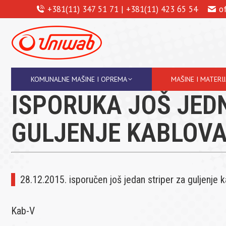
+381(11) 347 51 71 | +381(11) 423 65 54
o
KOMUNALNE MAŠINE I OPREMA
MAŠINE I MATERI
ISPORUKA JOŠ JED
GULJENJE KABLOV
28.12.2015. isporučen još jedan striper za guljenje 
Kab-V