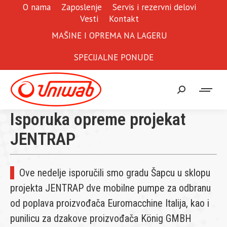
O nama
Zaposlenje
Servis i rezervni delovi
Vesti
Kontakt
MAŠINE I OPREMA NA LAGERU
SPECIJALNE PONUDE
Search:
Isporuka opreme projekat
JENTRAP
Ove nedelje isporučili smo gradu Šapcu u sklopu
projekta JENTRAP dve mobilne pumpe za odbranu
od poplava proizvođača Euromacchine Italija, kao i
punilicu za dzakove proizvođača König GMBH