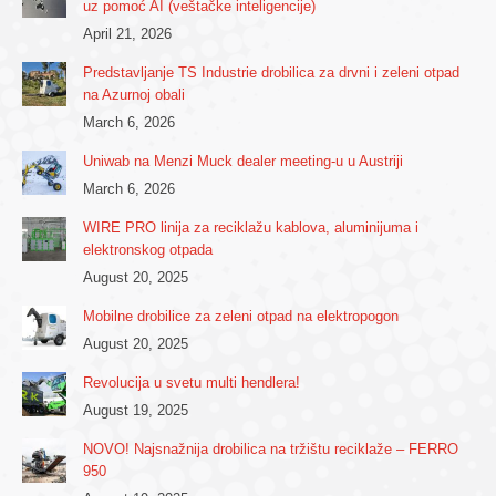
uz pomoć AI (veštačke inteligencije)
April 21, 2026
Predstavljanje TS Industrie drobilica za drvni i zeleni otpad
na Azurnoj obali
March 6, 2026
Uniwab na Menzi Muck dealer meeting-u u Austriji
March 6, 2026
WIRE PRO linija za reciklažu kablova, aluminijuma i
elektronskog otpada
August 20, 2025
Mobilne drobilice za zeleni otpad na elektropogon
August 20, 2025
Revolucija u svetu multi hendlera!
August 19, 2025
NOVO! Najsnažnija drobilica na tržištu reciklaže – FERRO
950