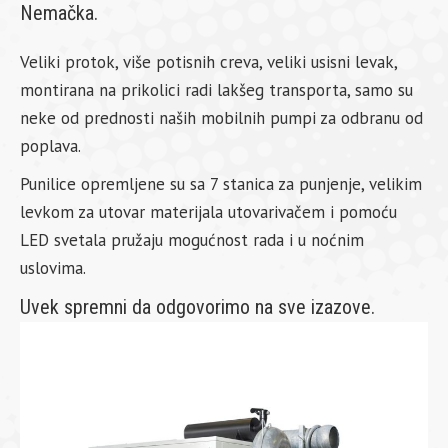
Nemačka.
Veliki protok, više potisnih creva, veliki usisni levak,
montirana na prikolici radi lakšeg transporta, samo su
neke od prednosti naših mobilnih pumpi za odbranu od
poplava.
Punilice opremljene su sa 7 stanica za punjenje, velikim
levkom za utovar materijala utovarivačem i pomoću
LED svetala pružaju mogućnost rada i u noćnim
uslovima.
Uvek spremni da odgovorimo na sve izazove.