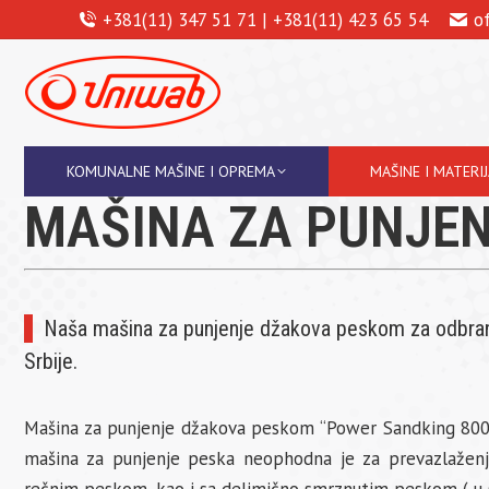
+381(11) 347 51 71 | +381(11) 423 65 54
o
KOMUNALNE MAŠINE I OPREMA
MAŠINE I MATERI
MAŠINA ZA PUNJE
Naša mašina za punjenje džakova peskom za odbranu 
Srbije.
Mašina za punjenje džakova peskom “Power Sandking 800 T
mašina za punjenje peska neophodna je za prevazlaženje 