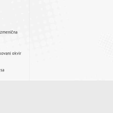
aizmenična
kovani okvir
 sa