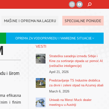
Search:
Instagram
YouTube
page
page
opens
opens
MAŠINE I OPREMA NA LAGERU
SPECIJALNE PONUDE
in
in
new
new
OPREMA ZA VODOPRIVREDU I VANREDNE SITUACIJE
window
window
M
VESTI
Strateška saradnja između Srbije i
Kine za sortiranje otpada uz pomoć AI
(veštačke inteligencije)
April 21, 2026
du i širom
Predstavljanje TS Industrie drobilica
za drvni i zeleni otpad na Azurnoj obali
March 6, 2026
oma efikasna
Uniwab na Menzi Muck dealer
žnim i finim
meeting-u u Austriji