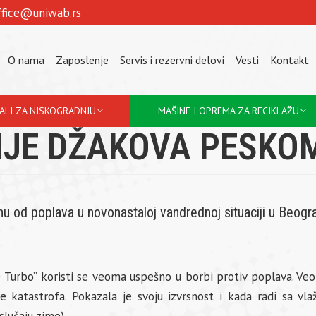
ffice@uniwab.rs
O nama
Zaposlenje
Servis i rezervni delovi
Vesti
Kontakt
JALI ZA NISKOGRADNJU
MAŠINE I OPREMA ZA RECIKLAŽU
NJE DŽAKOVA PESKO
od poplava u novonastaloj vandrednoj situaciji u Beogra
urbo” koristi se veoma uspešno u borbi protiv poplava. Ve
katastrofa. Pokazala je svoju izvrsnost i kada radi sa vla