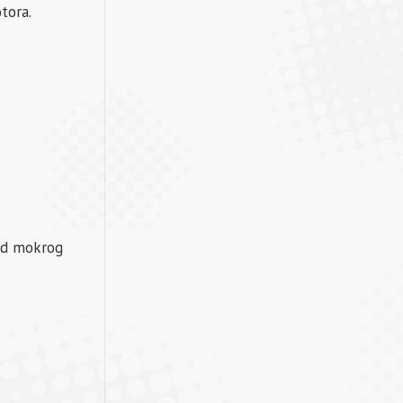
tora.
kod mokrog