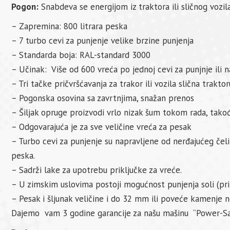
Pogon:
Snabdeva se energijom iz traktora ili sličnog vozil
– Zapremina: 800 litrara peska
– 7 turbo cevi za punjenje velike brzine punjenja
– Standarda boja: RAL-standard 3000
– Učinak: Više od 600 vreća po jednoj cevi za punjnje ili n
– Tri tačke pričvršćavanja za trakor ili vozila slična traktor
– Pogonska osovina sa zavrtnjima, snažan prenos
– Šiljak opruge proizvodi vrlo nizak šum tokom rada, takođ
– Odgovarajuća je za sve veličine vreća za pesak
– Turbo cevi za punjenje su napravljene od nerđajućeg če
peska.
– Sadrži lake za upotrebu priključke za vreće.
– U zimskim uslovima postoji mogućnost punjenja soli (pr
– Pesak i šljunak veličine i do 32 mm ili poveće kamenje 
Dajemo vam 3 godine garancije za našu mašinu “Power-Sa