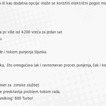
a ili kao dodatna opcija: može se koristiti električni pogon mo
a pr. više od 4.200 vreća za jedan sat
u.
e i tokom punjenja šljunka.
lika, što omogućava lak i ravnomeran proces punjenja, čak i 
imer za zimske službe)
ne predstavlja problem tokom rada.
ndking” 800 Turbo!