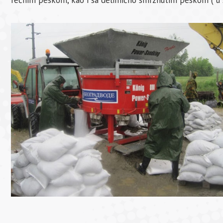
rečnim peskom, kao i sa delimično smrznutim peskom ( u s