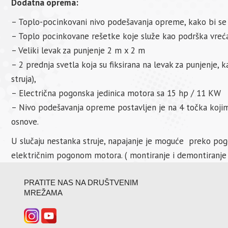
Dodatna oprema:
– Toplo-pocinkovani nivo podešavanja opreme, kako bi se po
– Toplo pocinkovane rešetke koje služe kao podrška vre
– Veliki levak za punjenje 2 m x 2 m
– 2 prednja svetla koja su fiksirana na levak za punjenje, 
struja),
– Electrična pogonska jedinica motora sa 15 hp / 11 KW
– Nivo podešavanja opreme postavljen je na 4 točka kojima
osnove.
U slučaju nestanka struje, napajanje je moguće preko pog
električnim pogonom motora. ( montiranje i demontiranje 
PRATITE NAS NA DRUŠTVENIM
MREŽAMA