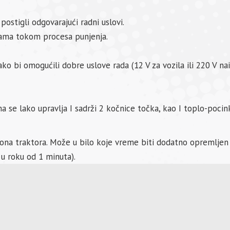
stigli odgovarajući radni uslovi.
ćama tokom procesa punjenja.
kako bi omogućili dobre uslove rada (12 V za vozila ili 220 V n
 se lako upravlja I sadrži 2 kočnice točka, kao I toplo-pocin
ona traktora. Može u bilo koje vreme biti dodatno opremljen
u roku od 1 minuta).