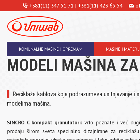
+381(11) 347 51 71 | +381(11) 423 65 54
o
KOMUNALNE MAŠINE I OPREMA
MAŠINE I MATERI
MODELI MAŠINA ZA
Reciklaža kablova koja podrazumeva usitnjavanje i 
modelima mašina.
SINCRO C kompakt granulatori:
vrlo poznate i već dugi
prodaju širom sveta specijalno dizajnirane za reciklažu