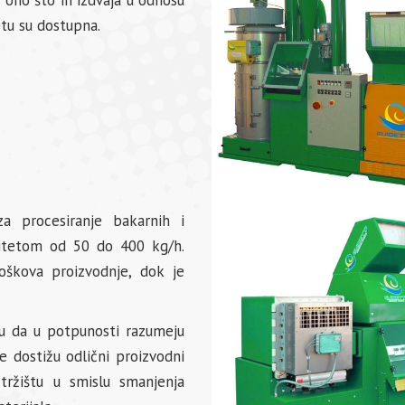
 ono što ih izdvaja u odnosu
tu su dostupna.
a procesiranje bakarnih i
citetom od 50 do 400 kg/h.
oškova proizvodnje, dok je
 da u potpunosti razumeju
e dostižu odlični proizvodni
tržištu u smislu smanjenja