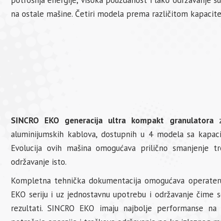
potrošnja energije, visoka pouzdanost i lako održavanje su
na ostale mašine. Četiri modela prema različitom kapacite
SINCRO EKO generacija ultra kompakt granulatora
z
aluminijumskih kablova, dostupnih u 4 modela sa kapa
Evolucija ovih mašina omogućava prilično smanjenje tr
održavanje isto.
Kompletna tehnička dokumentacija omogućava operateru
EKO seriju i uz jednostavnu upotrebu i održavanje čime s
rezultati. SINCRO EKO imaju najbolje performanse na 