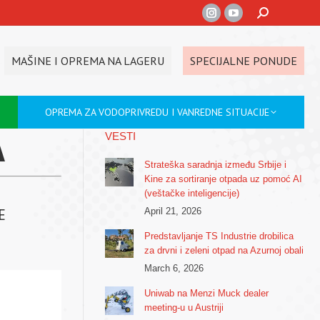
Search:
Instagram
YouTube
page
page
opens
opens
MAŠINE I OPREMA NA LAGERU
SPECIJALNE PONUDE
in
in
new
new
OPREMA ZA VODOPRIVREDU I VANREDNE SITUACIJE
window
window
A
VESTI
Strateška saradnja između Srbije i
Kine za sortiranje otpada uz pomoć AI
(veštačke inteligencije)
April 21, 2026
E
Predstavljanje TS Industrie drobilica
za drvni i zeleni otpad na Azurnoj obali
March 6, 2026
Uniwab na Menzi Muck dealer
meeting-u u Austriji