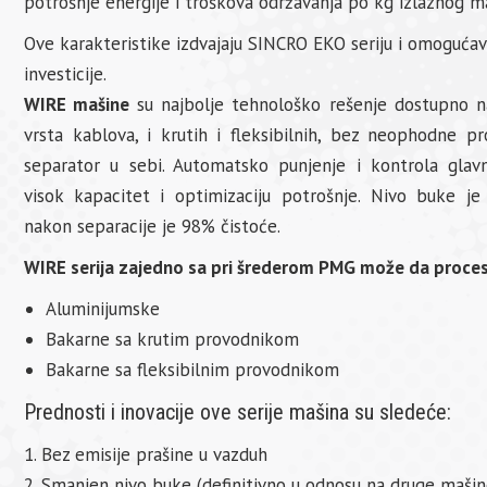
potrošnje energije i troškova održavanja po kg izlaznog ma
Ove karakteristike izdvajaju SINCRO EKO seriju i omogućav
investicije.
WIRE mašine
su najbolje tehnološko rešenje dostupno na 
vrsta kablova, i krutih i fleksibilnih, bez neophodne p
separator u sebi. Automatsko punjenje i kontrola gla
visok kapacitet i optimizaciju potrošnje. Nivo buke je
nakon separacije je 98% čistoće.
WIRE serija zajedno sa pri šrederom PMG može da proces
Aluminijumske
Bakarne sa krutim provodnikom
Bakarne sa fleksibilnim provodnikom
Prednosti i inovacije ove serije mašina su sledeće:
1. Bez emisije prašine u vazduh
2. Smanjen nivo buke (definitivno u odnosu na druge mašin