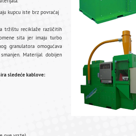
terijala.
aju kupcu iste brz povraćaj
tržištu reciklaže različitih
romene sita jer imaju turbo
vnog granulatora omogućava
 smanjen. Materijal dobijen
ira sledeće kablove:
e ove vrste)