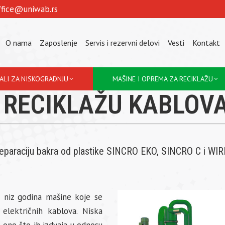
ffice@uniwab.rs
O nama
Zaposlenje
Servis i rezervni delovi
Vesti
Kontakt
JALI ZA NISKOGRADNJU
MAŠINE I OPREMA ZA RECIKLAŽU
 RECIKLAŽU KABLOV
separaciju bakra od plastike SINCRO EKO, SINCRO C i WIR
 niz godina mašine koje se
 električnih kablova. Niska