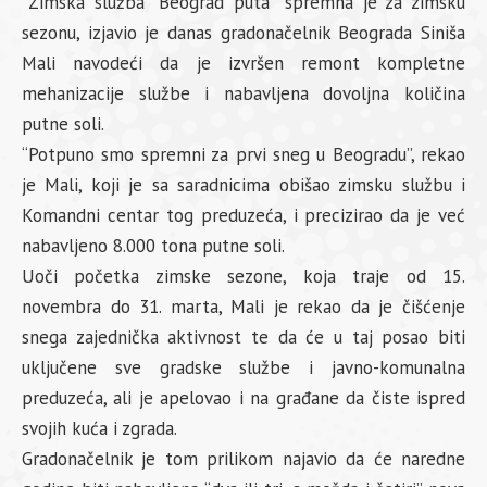
”Zimska služba “Beograd puta” spremna je za zimsku
sezonu, izjavio je danas gradonačelnik Beograda Siniša
Mali navodeći da je izvršen remont kompletne
mehanizacije službe i nabavljena dovoljna količina
putne soli.
“Potpuno smo spremni za prvi sneg u Beogradu”, rekao
je Mali, koji je sa saradnicima obišao zimsku službu i
Komandni centar tog preduzeća, i precizirao da je već
nabavljeno 8.000 tona putne soli.
Uoči početka zimske sezone, koja traje od 15.
novembra do 31. marta, Mali je rekao da je čišćenje
snega zajednička aktivnost te da će u taj posao biti
uključene sve gradske službe i javno-komunalna
preduzeća, ali je apelovao i na građane da čiste ispred
svojih kuća i zgrada.
Gradonačelnik je tom prilikom najavio da će naredne