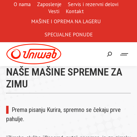
O nama
Zaposlenje
Servis i rezervni delovi
Vesti
Kontakt
MAŠINE I OPREMA NA LAGERU
SPECIJALNE PONUDE
Search:
NAŠE MAŠINE SPREMNE ZA
ZIMU
Prema pisanju Kurira, spremno se čekaju prve
pahulje.