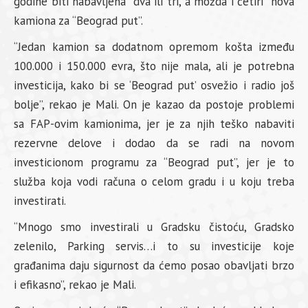
godine biti nabavljena “dva ili tri, a možda i četiri” nova
kamiona za “Beograd put”.
“Jedan kamion sa dodatnom opremom košta između
100.000 i 150.000 evra, što nije mala, ali je potrebna
investicija, kako bi se ‘Beograd put’ osvežio i radio još
bolje”, rekao je Mali. On je kazao da postoje problemi
sa FAP-ovim kamionima, jer je za njih teško nabaviti
rezervne delove i dodao da se radi na novom
investicionom programu za “Beograd put”, jer je to
služba koja vodi računa o celom gradu i u koju treba
investirati.
“Mnogo smo investirali u Gradsku čistoću, Gradsko
zelenilo, Parking servis…i to su investicije koje
građanima daju sigurnost da ćemo posao obavljati brzo
i efikasno”, rekao je Mali.