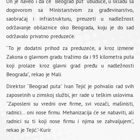
On je naveo i da će “Beograd put” ubuduće, u skladu sa
dogovorom sa Ministarstvom za građevinarstvo,
saobraćaj i infrastrukturu, preuzeti u nadležnost
održavanje obilaznice oko Beograda, koju je do sad
održavalo privatno preduzeće.
“To je dodatni prihod za preduzeće, a kroz izmene
Zakona o glavnom gradu tražimo da i 93 kilometra puta
koji prolaze kroz glavni grad pređu u nadležnosti
Beograda”, rekao je Mali.
Direktor “Beograd puta” Ivan Tejić je pohvalio rad svih
zaposelnih u zimskoj službi, jer rade u teškim uslovima.
“Zaposleni su vredni ove firme, svi vozači, mašinisti,
radnici… oni nose firmu. Mehanizacija će se nabaviti, ali
radnici su ti koji nose firmu i njima se zahvaljujem”,
rekao je Tejić.”-Kurir