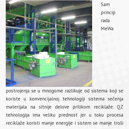
Sam
princip
rada
MeWa
postrojenja se u mnogome razlikuje od sistema koji se
koriste u konvencijalnoj tehnologiji sistema sečenja
materijala na sitnije delove prilikom reciklaže. QZ
tehnologija ima veliku prednost jer u toku procesa
reciklaže koristi manje energije i sistem se manje troši