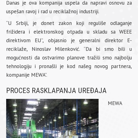
Danas je ova kompanija uspela da napravi osnovu za
uspešan ravoj i rad u reciklažnoj industriji.
“U Srbiji, je donet zakon koji reguliše odlaganje
frižidera i elektronskog otpada u skladu sa WEEE
direktivom EU”, objasnio je generalni direktor E-
reciklaže, Ninoslav Milenković. “Da bi smo bili u
mogućnosti da ostvarimo planove tražili smo najbolju
tehnologiju i pronašli je kod našeg novog partnera,
kompanije MEWA”.
PROCES RASKLAPANJA UREĐAJA
MEWA