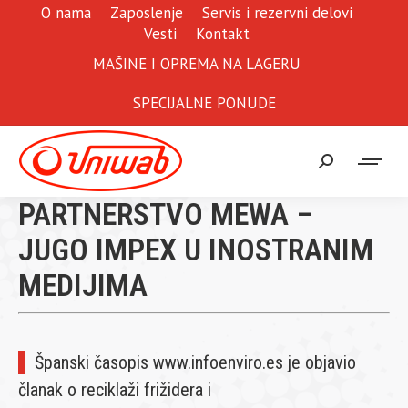
O nama
Zaposlenje
Servis i rezervni delovi
Vesti
Kontakt
MAŠINE I OPREMA NA LAGERU
SPECIJALNE PONUDE
Search:
PARTNERSTVO MEWA –
JUGO IMPEX U INOSTRANIM
MEDIJIMA
Španski časopis www.infoenviro.es je objavio
članak o reciklaži frižidera i