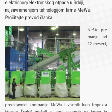
električnog/elektronskog otpada u Srbiji,
najsavremenijom tehnologijom firme MeWa.
Pročitajte prevod članka!
Nešto pre
manje od
12 meseci,
predstavnici kompanije MeWa i vlasnik Jugo Impex-a
Vujadin Šćekić održali su prvi sastanak na kome je