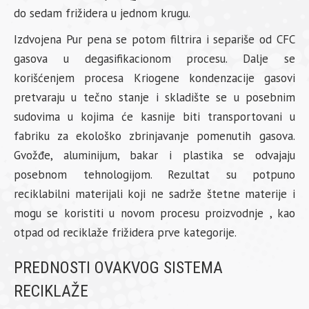
do sedam frižidera u jednom krugu.
Izdvojena Pur pena se potom filtrira i separiše od CFC
gasova u degasifikacionom procesu. Dalje se
korišćenjem procesa Kriogene kondenzacije gasovi
pretvaraju u tečno stanje i skladište se u posebnim
sudovima u kojima će kasnije biti transportovani u
fabriku za ekološko zbrinjavanje pomenutih gasova.
Gvožđe, aluminijum, bakar i plastika se odvajaju
posebnom tehnologijom. Rezultat su potpuno
reciklabilni materijali koji ne sadrže štetne materije i
mogu se koristiti u novom procesu proizvodnje , kao
otpad od reciklaže frižidera prve kategorije.
PREDNOSTI OVAKVOG SISTEMA
RECIKLAŽE