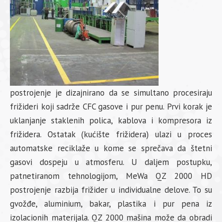
postrojenje je dizajnirano da se simultano procesiraju
frižideri koji sadrže CFC gasove i pur penu. Prvi korak je
uklanjanje staklenih polica, kablova i kompresora iz
frižidera. Ostatak (kućište frižidera) ulazi u proces
automatske reciklaže u kome se sprečava da štetni
gasovi dospeju u atmosferu. U daljem postupku,
patnetiranom tehnologijom, MeWa QZ 2000 HD
postrojenje razbija frižider u individualne delove. To su
gvožđe, aluminium, bakar, plastika i pur pena iz
izolacionih materijala. QZ 2000 mašina može da obradi