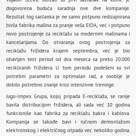
dogovorena buduća saradnja ove dve kompanije.
Rezultat tog sastanka je ne samo potpuno redizajnirana
bivša fabrika mašina za pranje veša EIDA, već i potpuno
novo postrojenje za reciklažu sa modernim mašinama i
kancelarijama. Do otvaranja ovog postrojenja za
reciklažu frižidera krajem septembra, već je bio
obavljen test period od dva meseca sa preko 20.000
recikliranih frižidera. U tom periodu podešeni su svi
potrebni parametri za optimalan rad, a osoblje je
dobilo potrebno znanje kroz intenzivne treninge.
Jugo-Impex Grupa, kojoj pripada E-reciklaža, se ranije
bavila distribucijom frižidera, ali sada već 10 godina
funkcioniše kao fabrika za reciklažu bakra i kablova.
Kompanija se takođe bavi i ručnom demontažom
elektronskog i električnog otpada već nekoliko godina.