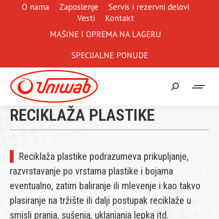
O nama
Zaposlenje
Servis i rezervni delovi
Vesti
Kontakt
MAŠINE I OPREMA NA LAGERU
SPECIJALNE PONUDE
Search:
RECIKLAŽA PLASTIKE
Reciklaža plastike podrazumeva prikupljanje,
razvrstavanje po vrstama plastike i bojama
eventualno, zatim baliranje ili mlevenje i kao takvo
plasiranje na tržište ili dalji postupak reciklaže u
smisli pranja, sušenja, uklanjanja lepka itd.