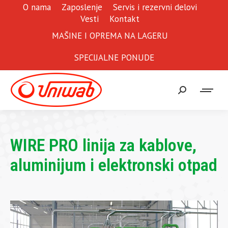
O nama
Zaposlenje
Servis i rezervni delovi
Vesti
Kontakt
MAŠINE I OPREMA NA LAGERU
SPECIJALNE PONUDE
Search:
WIRE PRO linija za kablove,
aluminijum i elektronski otpad