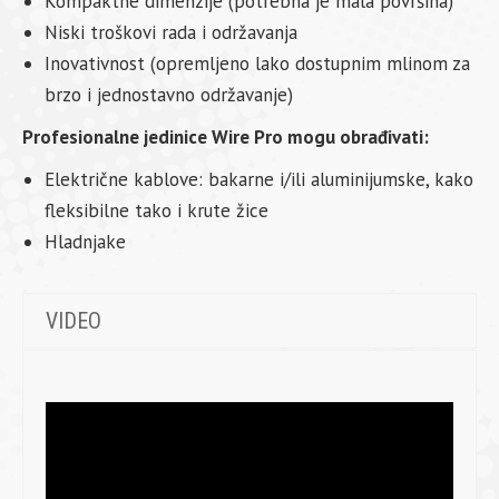
Kompaktne dimenzije (potrebna je mala površina)
Niski troškovi rada i održavanja
Inovativnost (opremljeno lako dostupnim mlinom za
brzo i jednostavno održavanje)
Profesionalne jedinice Wire Pro mogu obrađivati:
Električne kablove: bakarne i/ili aluminijumske, kako
fleksibilne tako i krute žice
Hladnjake
VIDEO