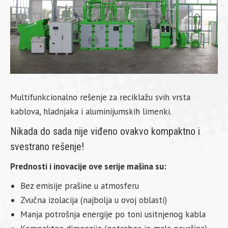
Multifunkcionalno rešenje za reciklažu svih vrsta
kablova, hladnjaka i aluminijumskih limenki.
Nikada do sada nije viđeno ovakvo kompaktno i
svestrano rešenje!
Prednosti i inovacije ove serije mašina su:
Bez emisije prašine u atmosferu
Zvučna izolacija (najbolja u ovoj oblasti)
Manja potrošnja energije po toni usitnjenog kabla