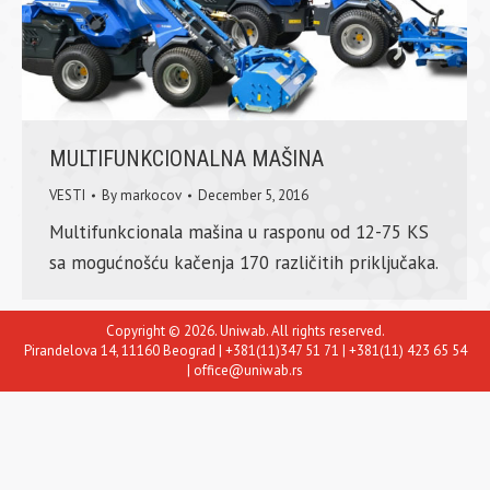
MULTIFUNKCIONALNA MAŠINA
VESTI
By
markocov
December 5, 2016
Multifunkcionala mašina u rasponu od 12-75 KS
sa mogućnošću kačenja 170 različitih priključaka.
Copyright © 2026. Uniwab. All rights reserved.
Pirandelova 14, 11160 Beograd | +381(11)347 51 71 | +381(11) 423 65 54
| office@uniwab.rs