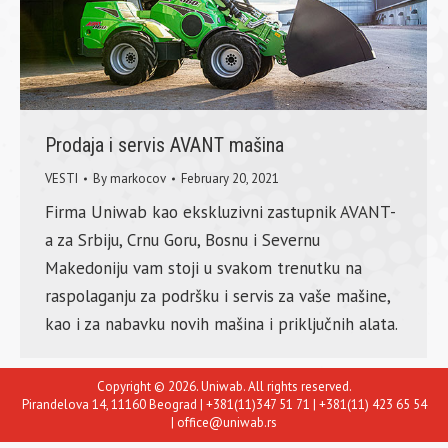
Prodaja i servis AVANT mašina
VESTI
By
markocov
February 20, 2021
Firma Uniwab kao ekskluzivni zastupnik AVANT-
a za Srbiju, Crnu Goru, Bosnu i Severnu
Makedoniju vam stoji u svakom trenutku na
raspolaganju za podršku i servis za vaše mašine,
kao i za nabavku novih mašina i priključnih alata.
Copyright © 2026. Uniwab. All rights reserved.
Pirandelova 14, 11160 Beograd | +381(11)347 51 71 | +381(11) 423 65 54
| office@uniwab.rs