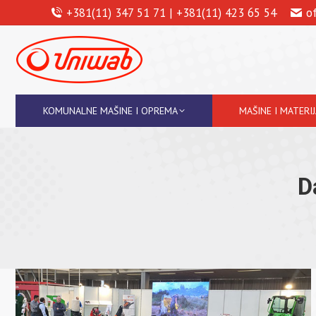
+381(11) 347 51 71 | +381(11) 423 65 54
o
KOMUNALNE MAŠINE I OPREMA
MAŠINE I MATERI
D