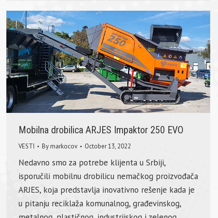
Mobilna drobilica ARJES Impaktor 250 EVO
VESTI
By
markocov
October 13, 2022
Nedavno smo za potrebe klijenta u Srbiji,
isporučili mobilnu drobilicu nemačkog proizvođača
АRЈЕS, koja predstavlja inovativno rešenje kada je
u pitanju reciklaža komunalnog, građevinskog,
metalnog, plastičnog, industrijskog i zelenog