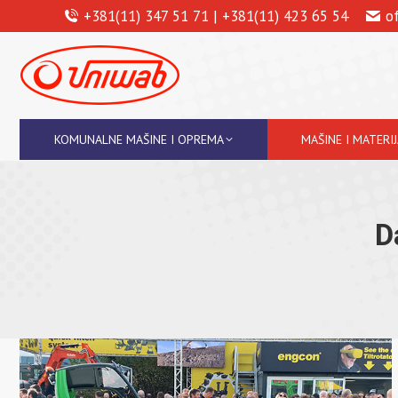
+381(11) 347 51 71 | +381(11) 423 65 54
o
KOMUNALNE MAŠINE I OPREMA
MAŠINE I MATERI
D