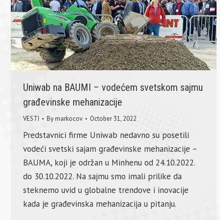
Uniwab na BAUMI – vodećem svetskom sajmu
građevinske mehanizacije
VESTI
By
markocov
October 31, 2022
Predstavnici firme Uniwab nedavno su posetili
vodeći svetski sajam građevinske mehanizacije –
BAUMA, koji je održan u Minhenu od 24.10.2022.
do 30.10.2022. Na sajmu smo imali prilike da
steknemo uvid u globalne trendove i inovacije
kada je građevinska mehanizacija u pitanju.