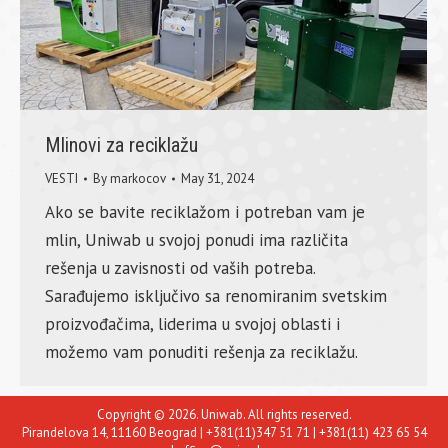
Mlinovi za reciklažu
VESTI
By
markocov
May 31, 2024
Ako se bavite reciklažom i potreban vam je
mlin, Uniwab u svojoj ponudi ima različita
rešenja u zavisnosti od vaših potreba.
Sarađujemo isključivo sa renomiranim svetskim
proizvođačima, liderima u svojoj oblasti i
možemo vam ponuditi rešenja za reciklažu.
Copyright © 2026. Uniwab. All rights reserved.
Pirandelova 14, 11160 Beograd | +381(11)347 51 71 | +381(11) 423 65 54