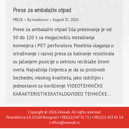
Prese za ambalažni otpad
PRESE
By
markocov
August 31, 2020
Prese za ambalažni otpad Sila presovanja je od
50 do 120 t sa mogućnošću instaliranja
konvejera i PET perforatora. Posebna ulaganja u
istraživanje i razvoj presa za baliranje rezultirala
su jačanjem pozicije u sektoru reciklaže širom
sveta. Najvažnija činjenica je da su proizvodi
bezbedni, visokog kvaliteta, jako izdržljivi i
jednostavni za korišćenje. VIDEOTEHNIČKE
KARAKTERISTIKEKATALOGVIDEO TEHNIČKE…
Copyright © 2026. Uniwab. All rights reserved.
Pirandelova 14, 11160 Beograd | +381(11)347 51 71 | +381(11) 423 65 54
| office@uniwab.rs