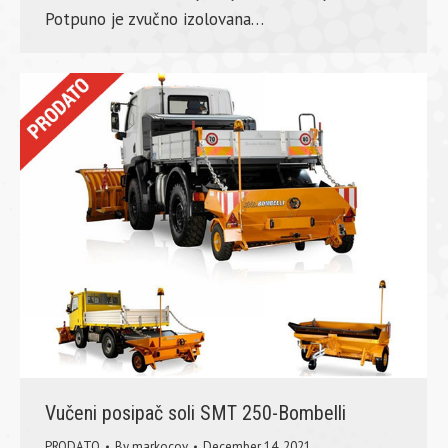
Potpuno je zvučno izolovana…
Vučeni posipač soli SMT 250-Bombelli
PRODATO
By
markocov
December 14, 2021