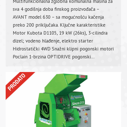
Multifunkcionalna zglobna komunalna mašina za
sva 4 godišnja doba finskog proizvođača –
AVANT model 630 – sa mogućnošću kačenja
preko 200 priključaka. Ključne karakteristike
Motor Kubota D1105, 19 kW (26ks), 3-cilindra
dizel; vodeno hlađenje, elektro starter
Hidrostatički 4WD Snažni klipni pogonski motori
Poclain 1-brzina OPTIDRIVE pogonski…