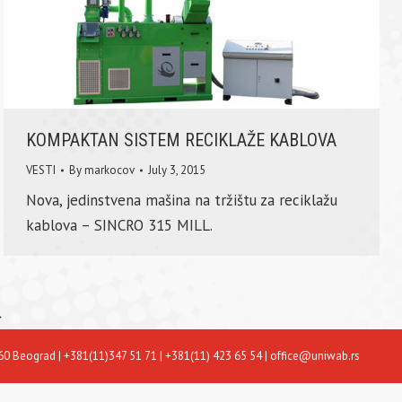
KOMPAKTAN SISTEM RECIKLAŽE KABLOVA
VESTI
By
markocov
July 3, 2015
Nova, jedinstvena mašina na tržištu za reciklažu
kablova – SINCRO 315 MILL.
→
60 Beograd | +381(11)347 51 71 | +381(11) 423 65 54 | office@uniwab.rs