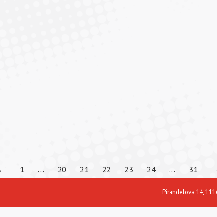
←
1
…
20
21
22
23
24
…
31
Pirandelova 14, 111