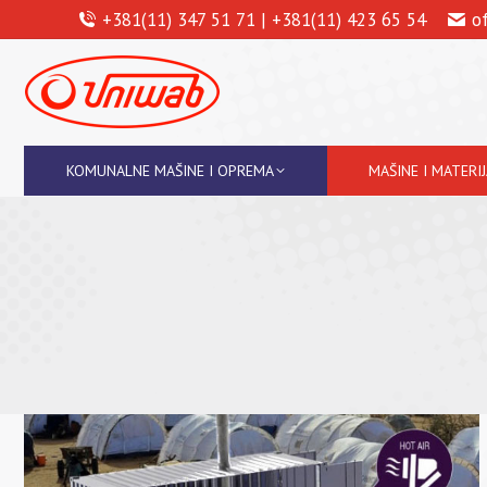
+381(11) 347 51 71 | +381(11) 423 65 54
o
KOMUNALNE MAŠINE I OPREMA
MAŠINE I MATERI